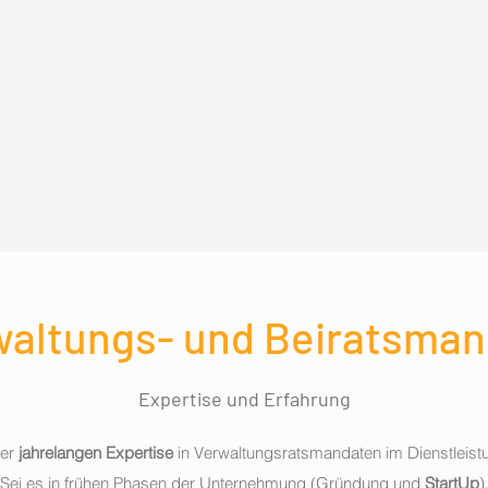
waltungs- und Beiratsman
Expertise und Erfahrung
ner
jahrelangen
Expertise
in Verwaltungsratsmandaten im Dienstleistun
. Sei es in frühen Phasen der Unternehmung (Gründung und
StartUp
)