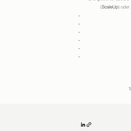
(
ScaleUp
) oder
T