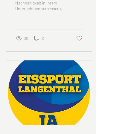
Nachhaltigkeit in Ihrem
Unternehmen verbessern,
Ihr Unternehmen
gemeinsam mit Ihren
Mitarbeitenden in die...
28
0