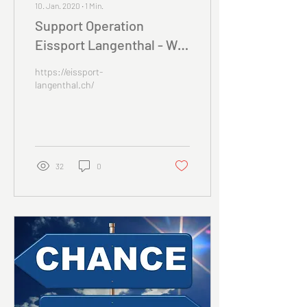
10. Jan. 2020
∙
1
Min.
Support Operation
Eissport Langenthal - Wir
brauchen Ihre Stimme
https://eissport-
langenthal.ch/
32
0