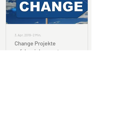
3. Apr. 2019
∙
2
Min.
Change Projekte
erfolgreich umsetzen
Der Begriff «Change» ist ein
Modewort. Entsprechend
häufig wird er gebraucht. Es
sollen nur Projekte, die für
den Unternehmenserfolg...
39
0